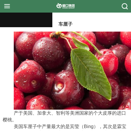
车厘子
首页
堤口集团
新闻动态
行情信息
融媒体中心
市场商户
产于美国、加拿大、智利等美洲国家的个大皮厚的进口
樱桃。
招商招聘
美国车厘子中产量最大的是宾莹（Bing），其次是霖宝