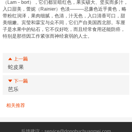
（Lam－bort），它们都呈暗红色，果实硕大、坚实而多汁，
配套服务
入口甜美，蕾妮（Rainier）色淡———忌廉色近乎黄色，略
带粉红润泽，果肉细腻，色清，汁无色，入口清香可口，甜
党建工会
美细嫩。宾莹和霖宝与众不同，它们产自美国西北部。车厘
子是水果中的钻石，它不仅好吃，而且经常食用还能防癌，
果品协会
特别是那些因工作紧张而神经衰弱的人士。
蛇皮果
芭乐
相关推荐